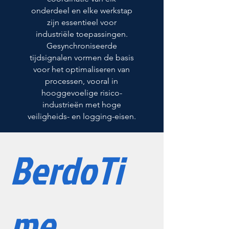
onderdeel en elke werkstap
zijn essentieel voor
industriële toepassingen.
Gesynchroniseerde
tijdsignalen vormen de basis
voor het optimaliseren van
processen, vooral in
hooggevoelige risico-
industrieën met hoge
veiligheids- en logging-eisen.
BerdoTi
me