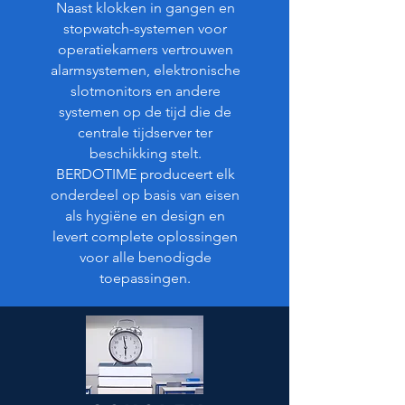
Naast klokken in gangen en
stopwatch-systemen voor
operatiekamers vertrouwen
alarmsystemen, elektronische
slotmonitors en andere
systemen op de tijd die de
centrale tijdserver ter
beschikking stelt.
BERDOTIME produceert elk
onderdeel op basis van eisen
als hygiëne en design en
levert complete oplossingen
voor alle benodigde
toepassingen.