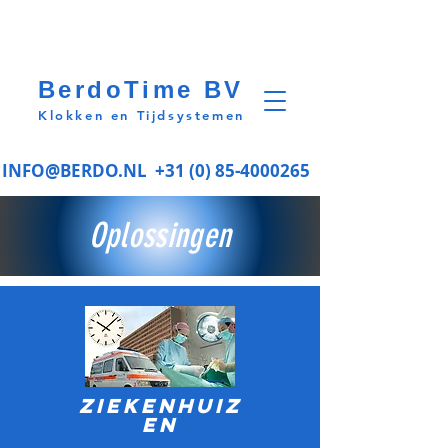
BerdoTime BV
Klokken en Tijdsystemen
INFO@BERDO.NL
+31 (0) 85-4000265
Oplossingen
Ziekenhuiz
en