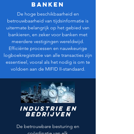
Banken
De hoge beschikbaarheid en
betrouwbaarheid van tijdsinformatie is
uitermate belangrijk op het gebied van
bankieren, en zeker voor banken met
meerdere vestigingen wereldwijd.
Efficiënte processen en nauwkeurige
logboekregistratie van alle transacties zijn
essentieel, vooral als het nodig is om te
voldoen aan de MIFID II-standaard.
Industrie en
bedrijven
De betrouwbare besturing en
coördinatie van elk