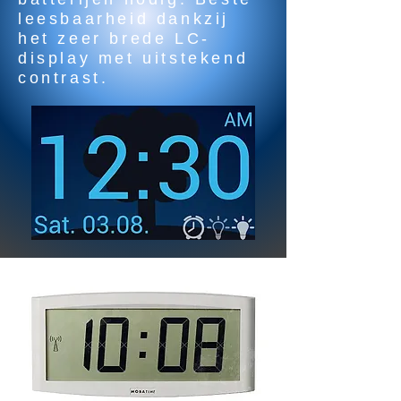
leesbaarheid dankzij
het zeer brede LC-
display met uitstekend
contrast.