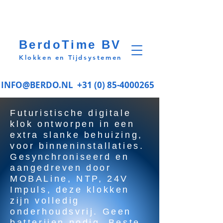
BerdoTime BV
Klokken en Tijdsystemen
INFO@BERDO.NL
+31 (0) 85-4000265
Futuristische digitale
klok ontworpen in een
extra slanke behuizing,
voor binneninstallaties.
Gesynchroniseerd en
aangedreven door
MOBALine, NTP, 24V
Impuls, deze klokken
zijn volledig
onderhoudsvrij. Geen
batterijen nodig. Beste