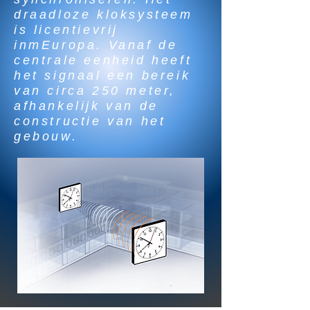
draadloze kloksysteem
is licentievrij
inmEuropa. Vanaf de
centrale eenheid heeft
het signaal een bereik
van circa 250 meter,
afhankelijk van de
constructie van het
gebouw.