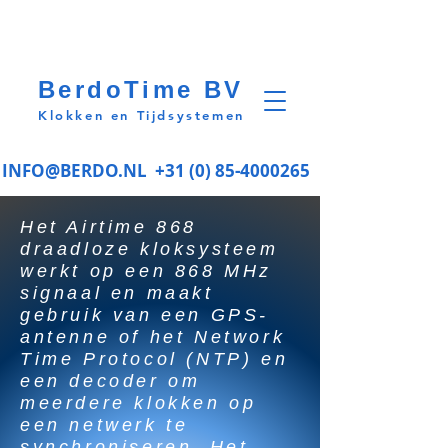
BerdoTime BV
Klokken en Tijdsystemen
INFO@BERDO.NL
+31 (0) 85-4000265
Het Airtime 868
draadloze kloksysteem
werkt op een 868 MHz
signaal en maakt
gebruik van een GPS-
antenne of het Network
Time Protocol (NTP) en
een decoder om
meerdere klokken op
een netwerk te
synchroniseren. Het