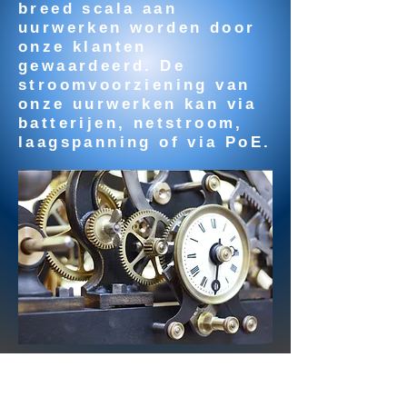
breed scala aan
uurwerken worden door
onze klanten
gewaardeerd. De
stroomvoorziening van
onze uurwerken kan via
batterijen, netstroom,
laagspanning of via PoE.