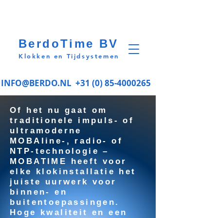
BerdoTime BV
Klokken en Tijdsystemen
INFO@BERDO.NL
+31 (0) 85-4000265
Of het nu gaat om
traditionele impuls- of
ultramoderne
MOBAline-, radio- of
NTP-technologie –
MOBATIME heeft voor
elke klokinstallatie het
juiste uurwerk voor
binnen- en
buitentoepassingen.
Hoge kwaliteit en een