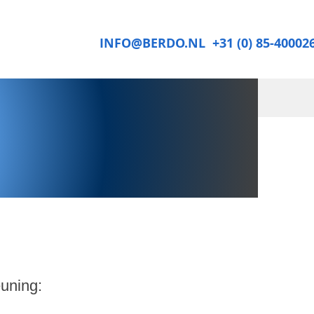
INFO@BERDO.NL
+31 (0) 85-40002
euning: