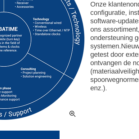
Onze klantenond
configuratie, ins
software-updates
ons assortiment
ondersteuning 
systemen.Nieuw
getest door exte
ontvangen de nod
(materiaalveiligh
spoorwegnormen, 
enz.).