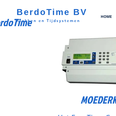
BerdoTime BV
HOME
rdoTime
Klokken en Tijdsystemen
MOEDERKL