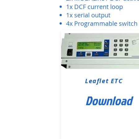
1x DCF current loop
1x serial output
4x Programmable switch 
Leaflet ETC
Download