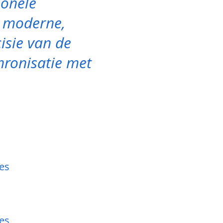
ionele
s moderne,
isie van de
hronisatie met
es
es