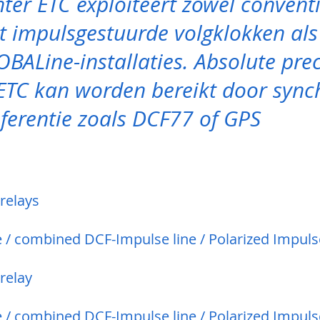
ter ETC exploiteert zowel convent
 impulsgestuurde volgklokken al
OBALine-installaties. Absolute prec
 ETC kan worden bereikt door sync
eferentie zoals DCF77 of GPS
relays
 / combined DCF-Impulse line / Polarized Impuls
relay
 / combined DCF-Impulse line / Polarized Impuls