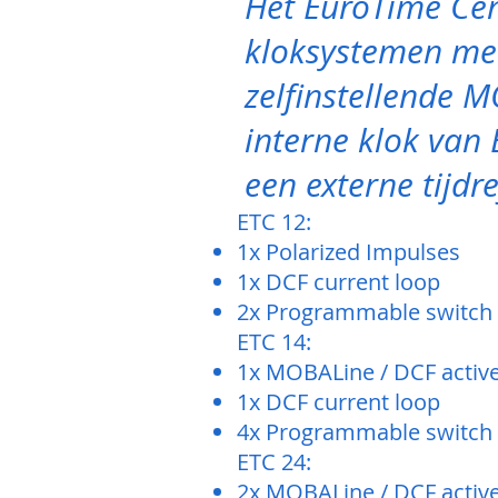
Het EuroTime Cen
kloksystemen met
zelfinstellende M
interne klok van
een externe tijdr
ETC 12:
1x Polarized Impulses
1x DCF current loop
2x Programmable switch 
ETC 14:
1x MOBALine / DCF active
1x DCF current loop
4x Programmable switch 
ETC 24:
2x MOBALine / DCF active