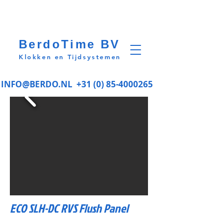
BerdoTime BV
Klokken en Tijdsystemen
INFO@BERDO.NL
+31 (0) 85-4000265
ECO SLH-DC RVS Flush Panel