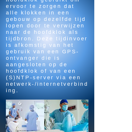
ervoor te zorgen dat
alle klokken in een
gebouw op dezelfde tijd
lopen door te verwijzen
naar de hoofdklok als
tijdbron. Deze tijdinvoer
is afkomstig van het
gebruik van een GPS-
ontvanger die is
aangesloten op de
hoofdklok of van een
(S)NTP-server via een
netwerk-/internetverbind
ing.