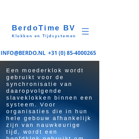
BerdoTime BV
Klokken en Tijdsystemen
INFO@BERDO.NL
+31 (0) 85-4000265
Een moederklok wordt
gebruikt voor de
synchronisatie van
daaropvolgende
slaveklokken binnen een
systeem. Voor
organisaties die in hun
hele gebouw afhankelijk
zijn van nauwkeurige
tijd, wordt een
hoofdklok gebruikt om