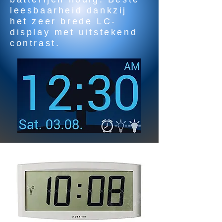
leesbaarheid dankzij
het zeer brede LC-
display met uitstekend
contrast.