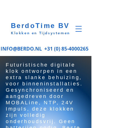
BerdoTime BV
Klokken en Tijdsystemen
INFO@BERDO.NL
+31 (0) 85-4000265
Futuristische digitale
klok ontworpen in een
extra slanke behuizing,
voor binneninstallaties.
Gesynchroniseerd en
aangedreven door
MOBALine, NTP, 24V
Impuls, deze klokken
zijn volledig
onderhoudsvrij. Geen
batterijen nodig. Beste