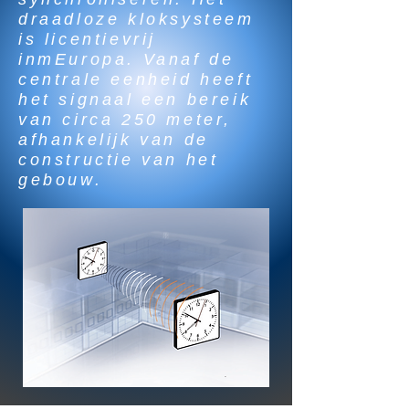
draadloze kloksysteem
is licentievrij
inmEuropa. Vanaf de
centrale eenheid heeft
het signaal een bereik
van circa 250 meter,
afhankelijk van de
constructie van het
gebouw.