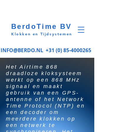
BerdoTime BV
Klokken en Tijdsystemen
INFO@BERDO.NL
+31 (0) 85-4000265
Het Airtime 868
draadloze kloksysteem
werkt op een 868 MHz
signaal en maakt
gebruik van een GPS-
antenne of het Network
Time Protocol (NTP) en
een decoder om
meerdere klokken op
een netwerk te
synchroniseren. Het