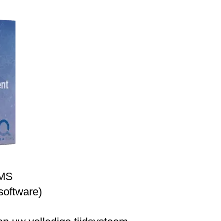
MS
software)