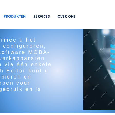
PRODUKTEN
SERVICES
OVER ONS
armee u het
 configureren,
 software MOBA-
werkapparaten
n via één enkele
h Editor kunt u
ammeren en
orpen voor
gebruik en is