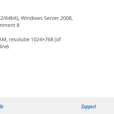
2/64bit), Windows Server 2008,
ronment 8
M, resolutie 1024×768 (of
4/v6
fo
Support