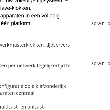
n uw volledige tijdsysteem –
slave-klokken.
pparaten in een volledig
één platform.
Downlo
werkmasterklokken, tijdservers
Downlo
 per netwerk tegelijkertijd te
iguratie op elk afzonderlijk
raten centraal.
lticast- en unicast-