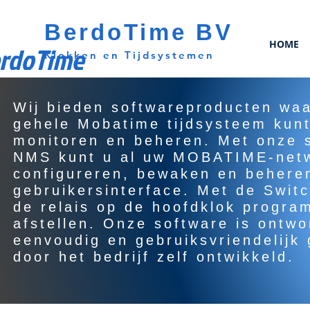
BerdoTime BV
HOME
rdoTime
Klokken en Tijdsystemen
Wij bieden softwareproducten wa
gehele Mobatime tijdsysteem kunt
monitoren en beheren. Met onze
NMS kunt u al uw MOBATIME-net
configureren, bewaken en behere
gebruikersinterface. Met de Switc
de relais op de hoofdklok progr
afstellen. Onze software is ontw
eenvoudig en gebruiksvriendelijk 
door het bedrijf zelf ontwikkeld.