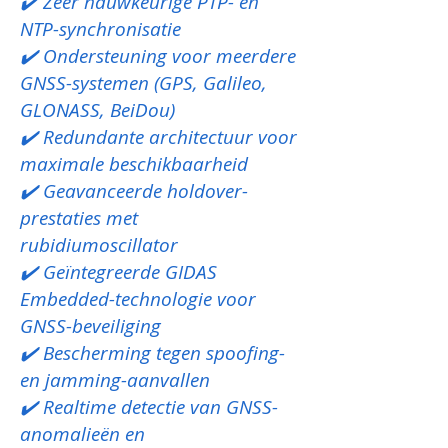
✔️ Zeer nauwkeurige PTP- en
NTP-synchronisatie
✔️ Ondersteuning voor meerdere
GNSS-systemen (GPS, Galileo,
GLONASS, BeiDou)
✔️ Redundante architectuur voor
maximale beschikbaarheid
✔️ Geavanceerde holdover-
prestaties met
rubidiumoscillator
✔️ Geïntegreerde GIDAS
Embedded-technologie voor
GNSS-beveiliging
✔️ Bescherming tegen spoofing-
en jamming-aanvallen
✔️ Realtime detectie van GNSS-
anomalieën en