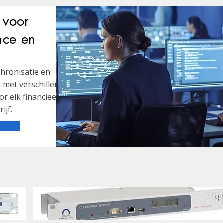
 voor
nce en
hronisatie en
 met verschillende
or elk financieel en
ijf.