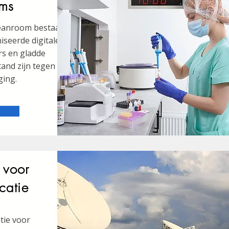
ms
leanroom bestaat
seerde digitale
rs en gladde
and zijn tegen
ging.
 voor
catie
tie voor