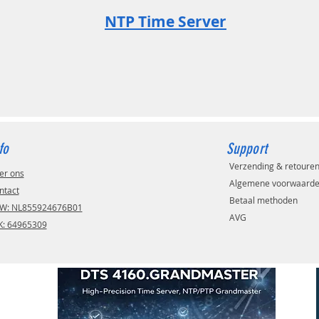
NTP Time Server
fo
Support
Verzending & retoure
er ons
Algemene voorwaard
ntact
Betaal methoden
W: NL855924676B01
AVG
K: 64965309