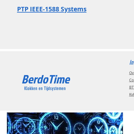
PTP IEEE-1588 Systems
In
Ov
BerdoTime
Co
BT
Klokken en Tijdsystemen
Kv