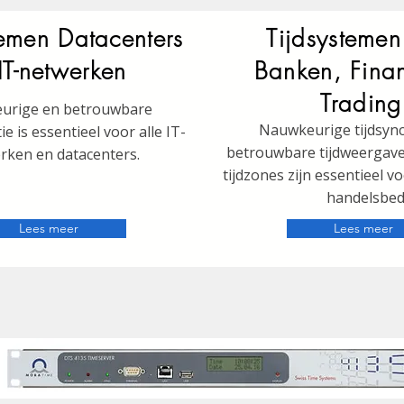
temen Datacenters
Tijdsystemen
IT-netwerken
Banken, Fina
Trading
urige en betrouwbare
Nauwkeurige tijdsync
e is essentieel voor alle IT-
betrouwbare tijdweergave
rken en datacenters.
tijdzones zijn essentieel vo
handelsbedr
Lees meer
Lees meer