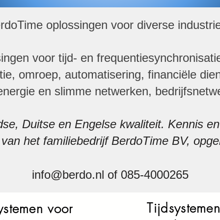
rdoTime oplossingen voor diverse industri
ngen voor tijd- en frequentiesynchronisati
e, omroep, automatisering, financiële dien
 energie en slimme netwerken, bedrijfsnet
se, Duitse en Engelse kwaliteit. Kennis e
van het familiebedrijf BerdoTime BV, opger
info@berdo.nl
of 085-4000265
Tijdsystemen
systemen voor