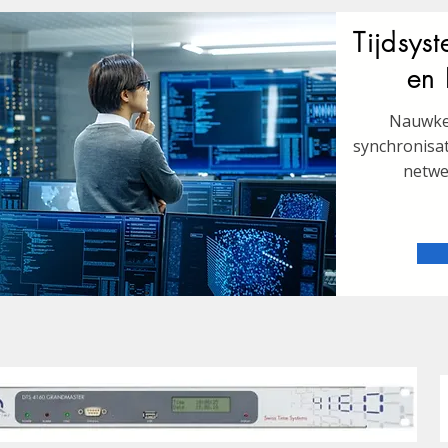
Tijdsys
en 
Nauwke
synchronisati
netwe