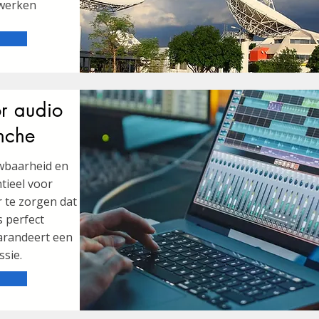
werken
or audio
nche
wbaarheid en
tieel voor
r te zorgen dat
 perfect
garandeert een
ssie.