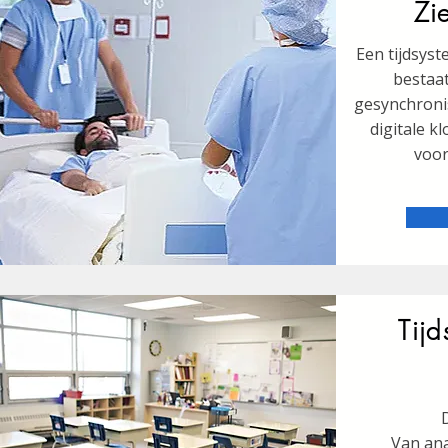
Zi
Een tijdsys
bestaa
gesynchroni
digitale k
voor
Tijd
Van ana