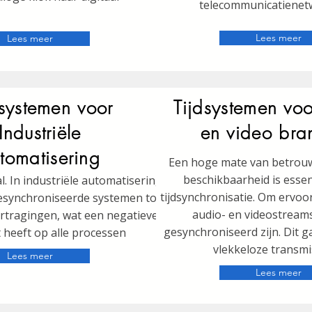
telecommunicatienet
Lees meer
Lees meer
dsystemen voor
Tijdsystemen vo
Industriële
en video bra
tomatisering
Een hoge mate van betrou
beschikbaarheid is essen
al. In industriële automatisering
tijdsynchronisatie. Om ervoo
gesynchroniseerde systemen tot
audio- en videostreams
rtragingen, wat een negatieve
gesynchroniseerd zijn. Dit 
 heeft op alle processen
vlekkeloze transmi
Lees meer
Lees meer