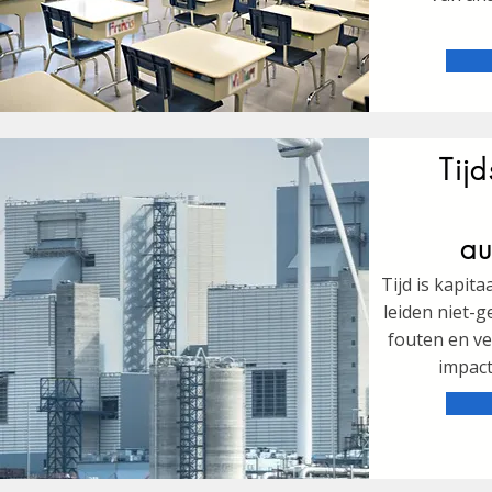
Tij
au
Tijd is kapita
leiden niet-
fouten en ve
impact