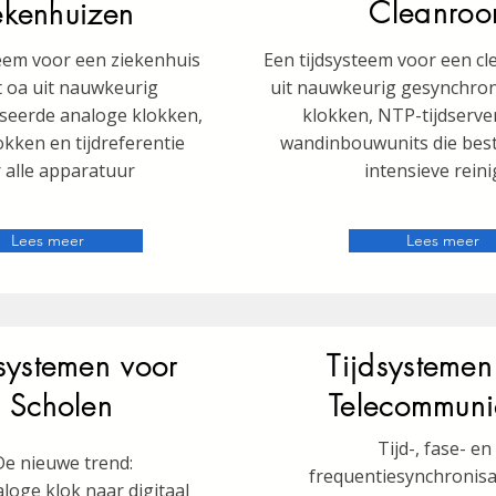
Cleanroo
ekenhuizen
teem voor een ziekenhuis
Een tijdsysteem voor een c
t oa uit nauwkeurig
uit nauwkeurig gesynchroni
seerde analoge klokken,
klokken, NTP-tijdserve
lokken en tijdreferentie
wandinbouwunits die best
 alle apparatuur
intensieve reini
Lees meer
Lees meer
systemen voor
Tijdsystemen
Scholen
Telecommuni
Tijd-, fase- en
De nieuwe trend:
frequentiesynchronisa
loge klok naar digitaal