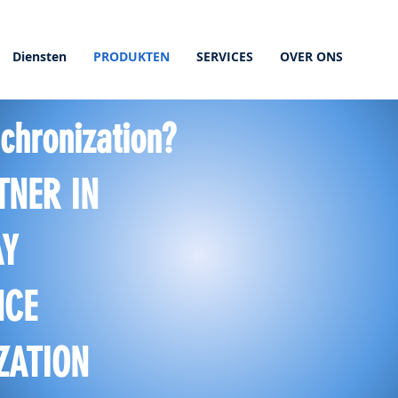
Diensten
PRODUKTEN
SERVICES
OVER ONS
chronization?
TNER IN
AY
NCE
ZATION