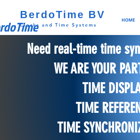
BerdoTime BV
HOME
rdoTime
Clocks and Time Systems
Need real-time time syn
WE ARE YOUR PAR
TIME DISPL
TIME REFERE
TIME SYNCHRONI