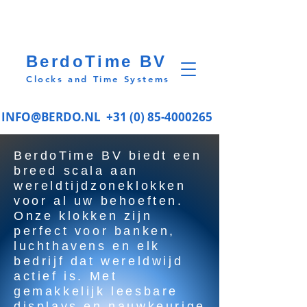
BerdoTime BV
Clocks and Time Systems
INFO@BERDO.NL
+31 (0) 85-4000265
BerdoTime BV biedt een
breed scala aan
wereldtijdzoneklokken
voor al uw behoeften.
Onze klokken zijn
perfect voor banken,
luchthavens en elk
bedrijf dat wereldwijd
actief is. Met
gemakkelijk leesbare
displays en nauwkeurige