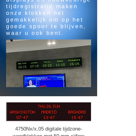
tijdregistratie maken
onze klokken het
gemakkelijk om op het
goede spoor te blijven,
waar u ook bent.
4750Nx/x.05 digitale tijdzone-