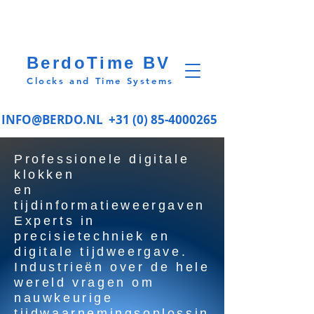
BerdoTime BV
Clocks and Time Systems
INFO@BERDO.NL
+31 (0) 85-4000265
Professionele digitale
klokken
en
tijdinformatieweergaven
Experts in
precisietechniek en
digitale tijdweergave.
Industrieën over de hele
wereld vragen om
nauwkeurige
tijdwaarnemingsoplossin