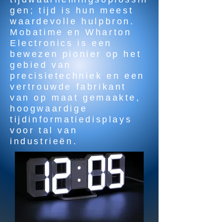
gen; tijd is hun meest
waardevolle hulpbron.
Mobatime en Wharton
Electronics is een
bewezen pionier op het
gebied van
precisietechniek en een
vertrouwde fabrikant
van op maat gemaakte,
hoogwaardige
tijdinformatiedisplays
voor tal van
industrieën.