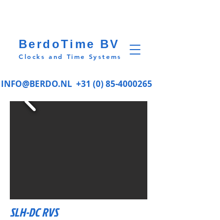
BerdoTime BV
Clocks and Time Systems
INFO@BERDO.NL
+31 (0) 85-4000265
SLH-DC RVS