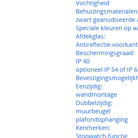
Vochtigheid
Behuizingsmaterialen
zwart geanodiseerde 
Speciale kleuren op 
Afdekglas:
Antireflectie-voorkant
Beschermingsgraad:
IP 40
optioneel IP 54 of IP 
Bevestigingsmogelijk
Eenzijdig:
wandmontage
Dubbelzijdig:
muurbeugel
plafondophanging
Kenmerken:
Stopwatch-functie