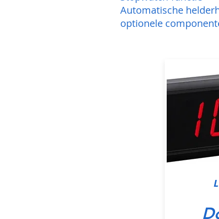
Automatische helderh
optionele componente
L
D