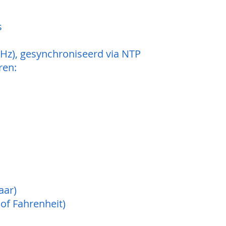
s
 GHz), gesynchroniseerd via NTP
ren:
aar)
of Fahrenheit)