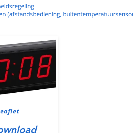
eidsregeling
n (afstandsbediening, buitentemperatuursensor,
eaflet
ownload