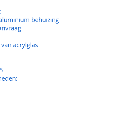
:
aluminium behuizing
aanvraag
 van acrylglas
65
heden: