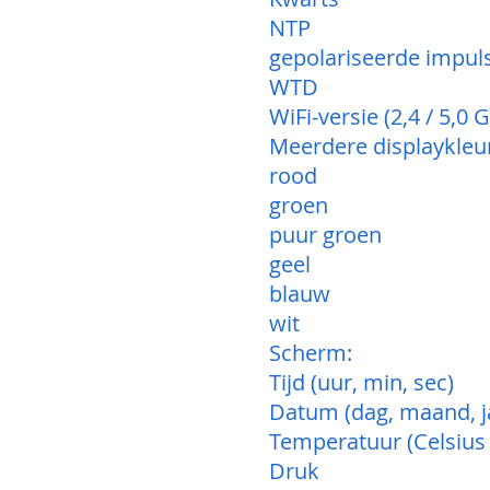
NTP
gepolariseerde impul
WTD
WiFi-versie (2,4 / 5,0
Meerdere displaykleu
rood
groen
puur groen
geel
blauw
wit
Scherm:
Tijd (uur, min, sec)
Datum (dag, maand, j
Temperatuur (Celsius 
Druk