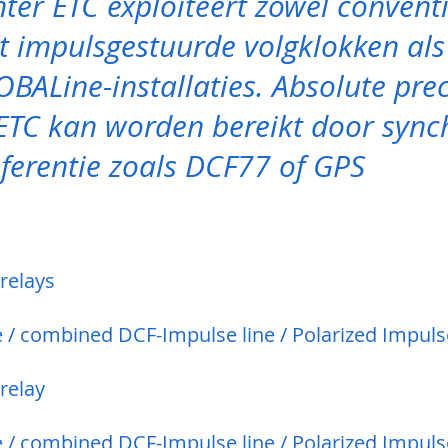
ter ETC exploiteert zowel convent
 impulsgestuurde volgklokken al
OBALine-installaties. Absolute prec
 ETC kan worden bereikt door sync
eferentie zoals DCF77 of GPS
relays
 / combined DCF-Impulse line / Polarized Impuls
relay
 / combined DCF-Impulse line / Polarized Impuls