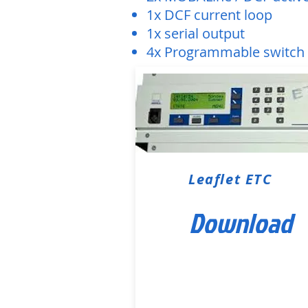
1x DCF current loop
1x serial output
4x Programmable switch 
Leaflet ETC
Download