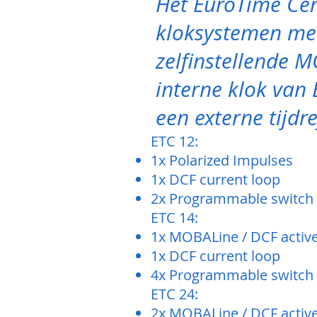
Het EuroTime Cen
kloksystemen met
zelfinstellende M
interne klok van
een externe tijdr
ETC 12:
1x Polarized Impulses
1x DCF current loop
2x Programmable switch 
ETC 14:
1x MOBALine / DCF active
1x DCF current loop
4x Programmable switch 
ETC 24:
2x MOBALine / DCF active