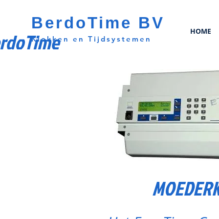
BerdoTime BV
HOME
rdoTime
Klokken en Tijdsystemen
MOEDERKL