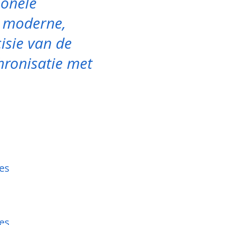
ionele
s moderne,
isie van de
hronisatie met
es
es